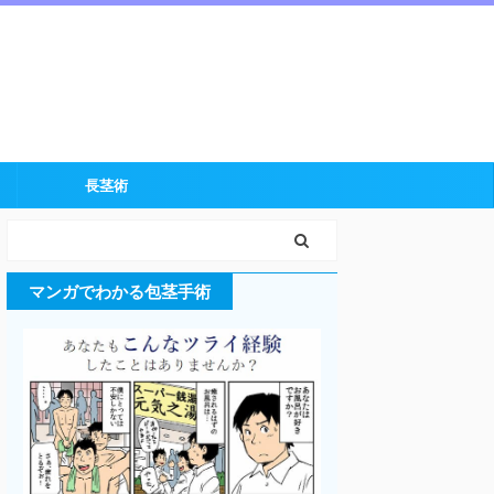
長茎術
マンガでわかる包茎手術