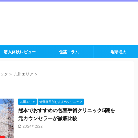
潜入体験レビュー
包茎コラム
亀頭増大
ック
>
九州エリア
>
九州エリア
都道府県別おすすめクリニック
熊本でおすすめの包茎手術クリニック5院を
元カウンセラーが徹底比較
2024/12/22